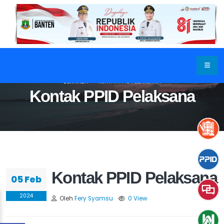
BERANDA
KONTAK PPID PELAKSANA
Kontak PPID Pelaksana
Kontak PPID Pelaksana
05 Feb
2024
Oleh
Fery Syamsu
0 View