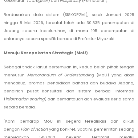
Kesehatan (
Caregiver
) dan
Hospitality
(Perhotelan).
Berdasarkan data sistem (SISKOP2MI), sejak Januari 2025
hingga 8 Mei 2026, tercatat telah ada 30.835 penempatan di
Jepang secara keseluruhan, di mana 105 penempatan di
antaranya secara spesifik berada di Prefektur Miyazaki.
Menuju Kesepakatan Strategis (MoU)
Sebagai tindak lanjut pertemuan ini, kedua belah pihak tengah
menyusun
Memorandum of Understanding
(MoU) yang akan
mencakup, promosi pendidikan bahasa dan budaya Jepang,
pendirian pusat konsultasi dan sistem berbagi informasi
(
information sharing
) dan pemantauan dan evaluasi kerja sama
secara berkala.
"Kami berharap MoU ini segera terealisasi dan diikuti
dengan
Plan of Action
yang konkret. Saat ini, pemerintah sedang
menyiapkan 500.000 pekerja terampil melalui