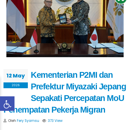
Kementerian P2MI dan
12 May
Prefektur Miyazaki Jepang
2026
Sepakati Percepatan MoU
Penempatan Pekerja Migran
Oleh
Fery Syamsu
373 View